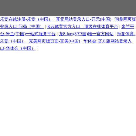
乐竞在线注册-乐竞（中国）
|
开元网站登录入口-开元(中国)
|
问鼎网页版
登录入口-问鼎（中国）
|
K云体育官方入口 - 顶级在线体育平台
|
米兰平
台-米兰(中国)一站式服务平台
|
龙8-long8(中国)唯一官方网站
|
乐竞体育-
乐竞（中国）
|
完美网页版页面-完美(中国)
|
华体会·官方版网站登录入
口-华体会（中国）
|