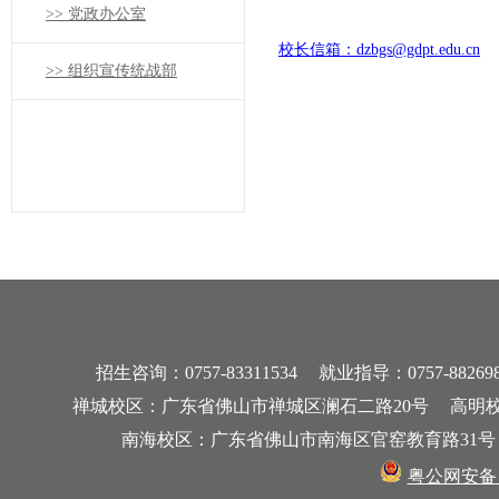
>> 党政办公室
校长信箱：dzbgs@gdpt.edu.cn
>> 组织宣传统战部
招生咨询：0757-83311534
就业指导：0757-882698
禅城校区：广东省佛山市禅城区澜石二路20号
高明
南海校区：广东省佛山市南海区官窑教育路31号
粤公网安备 44