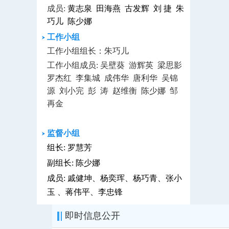
成员:
黄志泉 田海燕 古发辉 刘 捷 朱
巧儿 陈少娜
工作小组
工作小组组长：朱巧儿
工作小组成员: 吴壁葵 游辉英 梁思影
罗杰红 李集城 成伟华 唐利华 吴锦
源 刘小完 彭 涛 赵维衡 陈少娜 邹
再金
监督小组
组长: 罗慧芳
副组长: 陈少娜
成员: 戚健坤、
杨奕珲
、杨巧青、
张小
玉
、
蒋伟平
、
李忠锋
即时信息公开