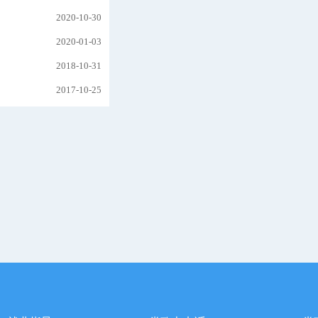
2020-10-30
2020-01-03
2018-10-31
2017-10-25