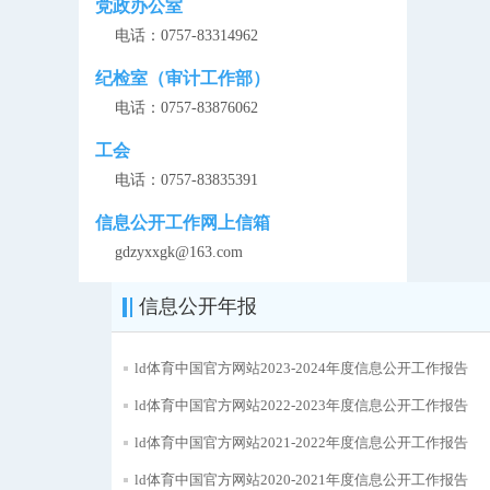
党政办公室
电话：0757-83314962
纪检室（审计工作部）
电话：0757-83876062
工会
电话：0757-83835391
信息公开工作网上信箱
gdzyxxgk@163.com
信息公开年报
ld体育中国官方网站2023-2024年度信息公开工作报告
ld体育中国官方网站2022-2023年度信息公开工作报告
ld体育中国官方网站2021-2022年度信息公开工作报告
ld体育中国官方网站2020-2021年度信息公开工作报告