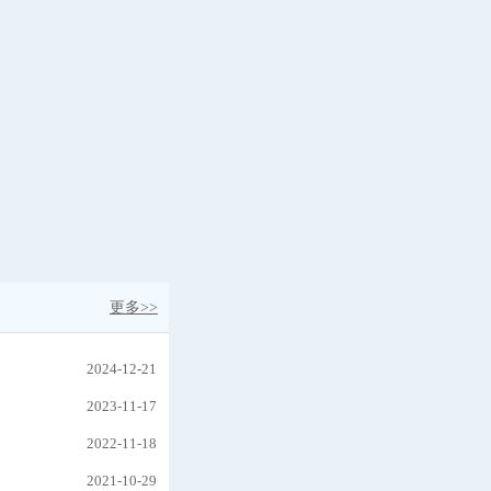
更多>>
2024-12-21
2023-11-17
2022-11-18
2021-10-29