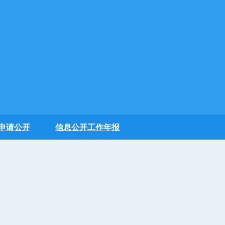
申请公开
信息公开工作年报