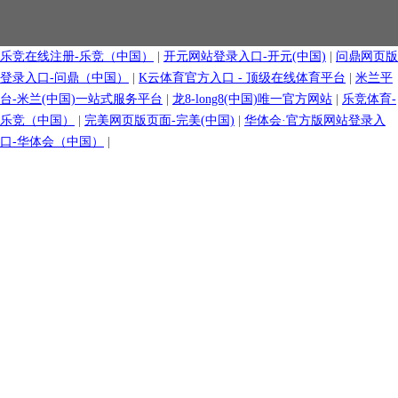
乐竞在线注册-乐竞（中国）
|
开元网站登录入口-开元(中国)
|
问鼎网页版
登录入口-问鼎（中国）
|
K云体育官方入口 - 顶级在线体育平台
|
米兰平
台-米兰(中国)一站式服务平台
|
龙8-long8(中国)唯一官方网站
|
乐竞体育-
乐竞（中国）
|
完美网页版页面-完美(中国)
|
华体会·官方版网站登录入
口-华体会（中国）
|