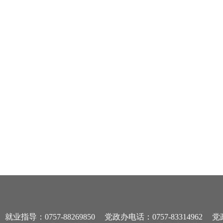
就业指导：0757-88269850
党政办电话：0757-83314962
党政