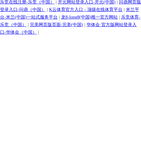
乐竞在线注册-乐竞（中国）
|
开元网站登录入口-开元(中国)
|
问鼎网页版
登录入口-问鼎（中国）
|
K云体育官方入口 - 顶级在线体育平台
|
米兰平
台-米兰(中国)一站式服务平台
|
龙8-long8(中国)唯一官方网站
|
乐竞体育-
乐竞（中国）
|
完美网页版页面-完美(中国)
|
华体会·官方版网站登录入
口-华体会（中国）
|