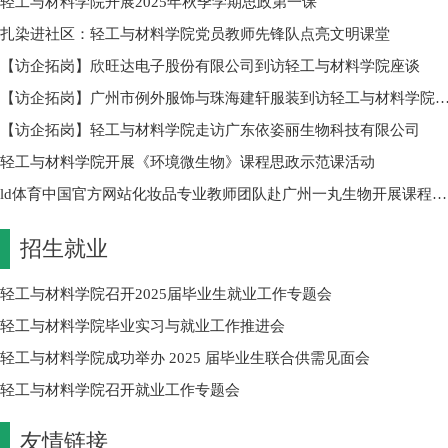
轻工与材料学院开展2025年秋季学期思政第一课
扎染进社区：轻工与材料学院党员教师先锋队点亮文明课堂
【访企拓岗】欣旺达电子股份有限公司到访轻工与材料学院座谈​
【访企拓岗】广州市例外服饰与珠海建轩服装到访轻工与材料学院
【访企拓岗】轻工与材料学院走访广东依姿丽生物科技有限公司
轻工与材料学院开展《环境微生物》课程思政示范课活动
ld体育中国官方网站化妆品专业教师团队赴广州一丸生物开展课程思政交流与技能培训​​
招生就业
轻工与材料学院召开2025届毕业生就业工作专题会
轻工与材料学院毕业实习与就业工作推进会
轻工与材料学院成功举办 2025 届毕业生联合供需见面会
轻工与材料学院召开就业工作专题会
友情链接