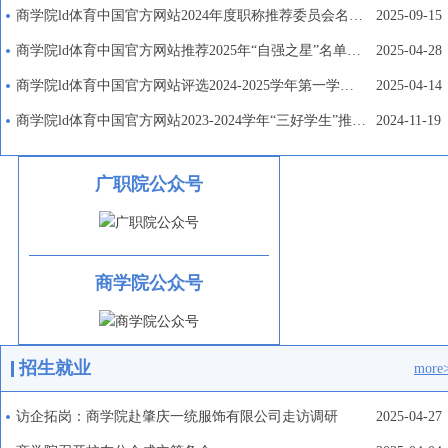
商学院ld体育中国官方网站2024年度职称推荐委员会名单的公示
2025-09-15
学校领导到商学院调研指导工作
商学院ld体育中国官方网站推荐2025年“自强之星”名单公示
2025-04-28
商学院ld体育中国官方网站评选2024-2025学年第一学期“学业优胜奖”“优良学风班”的公示
2025-04-14
商学院ld体育中国官方网站2023-2024学年“三好学生”推荐学生名单公示
2024-11-19
广职院公众号
【主题教育】学校领导深入商学院开展调研工作
商学院公众号
招生就业
more
访企拓岗：商学院赴肇庆一统服饰有限公司走访调研
2025-04-27