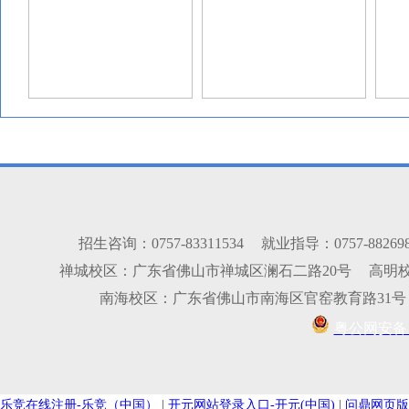
招生咨询：0757-83311534
就业指导：0757-882698
禅城校区：广东省佛山市禅城区澜石二路20号
高明
南海校区：广东省佛山市南海区官窑教育路31号
粤公网安备 44
乐竞在线注册-乐竞（中国）
|
开元网站登录入口-开元(中国)
|
问鼎网页版