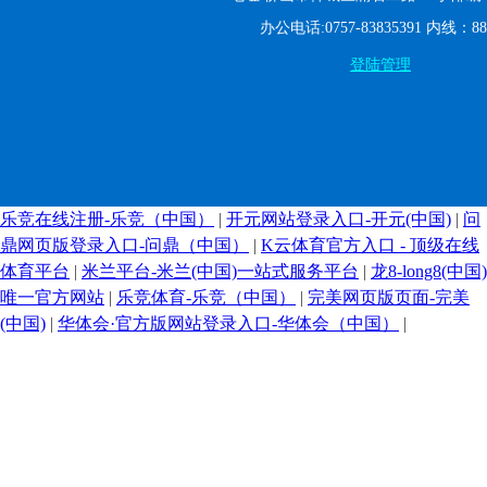
办公电话:0757-83835391 内线：88
登陆管理
乐竞在线注册-乐竞（中国）
|
开元网站登录入口-开元(中国)
|
问
鼎网页版登录入口-问鼎（中国）
|
K云体育官方入口 - 顶级在线
体育平台
|
米兰平台-米兰(中国)一站式服务平台
|
龙8-long8(中国)
唯一官方网站
|
乐竞体育-乐竞（中国）
|
完美网页版页面-完美
(中国)
|
华体会·官方版网站登录入口-华体会（中国）
|