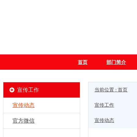
首页
部门简介
宣传工作
当前位置 : 首页
宣传动态
宣传工作
官方微信
宣传动态