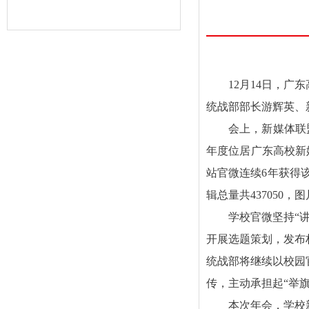
12月14日，广
统战部部长游辉英、
会上，新媒体联
年度位居广东高校新
站官微连续6年获得
辑总量共
437050
学校官微坚持
“
开展选题策划，发布
统战部将继续以校园
传，主动承担起“举
本次年会，学校