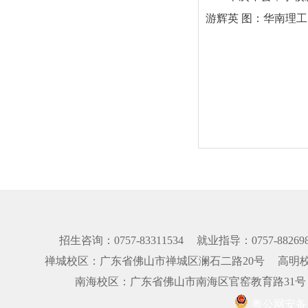
游辉英
图：华南理工
招生咨询：0757-83311534
就业指导：0757-882698
禅城校区：广东省佛山市禅城区澜石二路20号
高明
南海校区：广东省佛山市南海区官窑教育路31号
粤公网安备 44