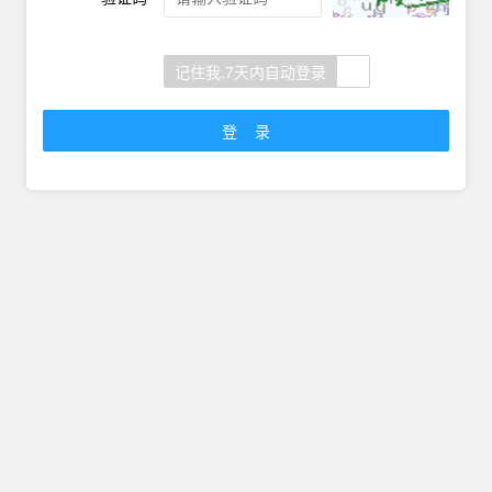
记住我,7天内自动登录
登 录