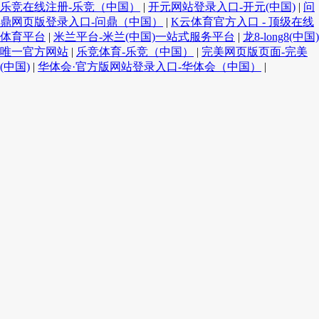
乐竞在线注册-乐竞（中国）
|
开元网站登录入口-开元(中国)
|
问
鼎网页版登录入口-问鼎（中国）
|
K云体育官方入口 - 顶级在线
体育平台
|
米兰平台-米兰(中国)一站式服务平台
|
龙8-long8(中国)
唯一官方网站
|
乐竞体育-乐竞（中国）
|
完美网页版页面-完美
(中国)
|
华体会·官方版网站登录入口-华体会（中国）
|