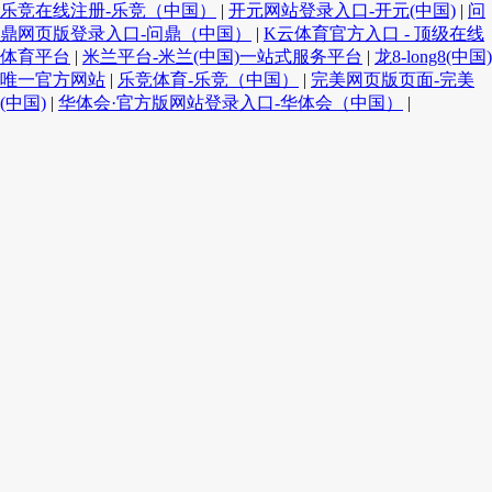
乐竞在线注册-乐竞（中国）
|
开元网站登录入口-开元(中国)
|
问
鼎网页版登录入口-问鼎（中国）
|
K云体育官方入口 - 顶级在线
体育平台
|
米兰平台-米兰(中国)一站式服务平台
|
龙8-long8(中国)
唯一官方网站
|
乐竞体育-乐竞（中国）
|
完美网页版页面-完美
(中国)
|
华体会·官方版网站登录入口-华体会（中国）
|