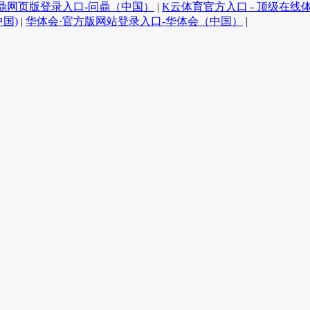
鼎网页版登录入口-问鼎（中国）
|
K云体育官方入口 - 顶级在线
国)
|
华体会·官方版网站登录入口-华体会（中国）
|