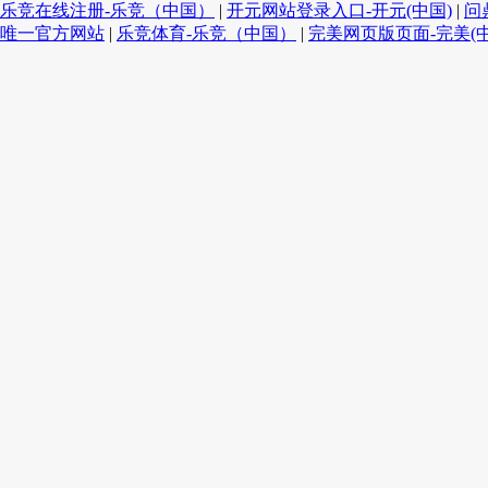
乐竞在线注册-乐竞（中国）
|
开元网站登录入口-开元(中国)
|
问
唯一官方网站
|
乐竞体育-乐竞（中国）
|
完美网页版页面-完美(中