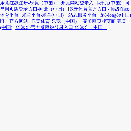
乐竞在线注册-乐竞（中国）
|
开元网站登录入口-开元(中国)
|
问
鼎网页版登录入口-问鼎（中国）
|
K云体育官方入口 - 顶级在线
体育平台
|
米兰平台-米兰(中国)一站式服务平台
|
龙8-long8(中国)
唯一官方网站
|
乐竞体育-乐竞（中国）
|
完美网页版页面-完美
(中国)
|
华体会·官方版网站登录入口-华体会（中国）
|